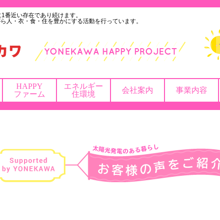
に1番近い存在であり続けます。
がら人・衣・食・住を豊かにする活動を行っています。
HAPPY
エネルギー
会社案内
事業内容
ファーム
住環境
お客様の声