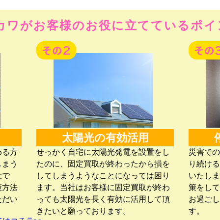
カワがお客様のお役に立てているポイン
太陽光の有効活用
わる方
せっかく自宅に太陽光発電を設置をし
災害での
しまう
たのに、固定買取が終わったから損を
り続ける
社で
してしまうようなことになっては困り
いたしま
策方法
ます。当社はお客様に固定買取が終わ
策をして
ただい
っても太陽光を長く有効に活用して頂
お過ごし
きたいと願っております。
す。