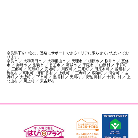
奈良県下を中心に、迅速にサポートできるエリアに限らせていただいてお
ります。
奈良市 ／ 大和高田市 ／ 大和郡山市 ／ 天理市 ／ 橿原市 ／ 桜井市 ／ 五條
市 ／ 御所市 ／ 生駒市 ／ 香芝市 ／ 葛城市 ／ 宇陀市 ／ 山添村 ／ 平群町
／ 三郷町 ／ 斑鳩町 ／ 安堵町 ／ 川西町 ／ 三宅町 ／ 田原本町 ／ 曽爾村 ／
御杖村 ／高取町 ／明日香村 ／ 上牧町 ／ 王寺町 ／ 広陵町 ／ 河合町 ／ 吉
野町 ／ 大淀町 ／ 下市町 ／ 黒滝村 ／ 天川村 ／ 野迫川村 ／ 十津川村 ／ 上
北山村 ／ 川上村 ／ 東吉野村