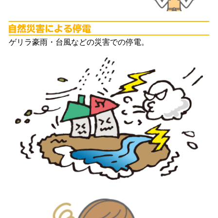
自
ゲリラ豪雨・台風などの災害での停電。