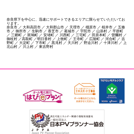
奈良県下を中心に、迅速にサポートできるエリアに限らせていただいてお
ります。
奈良市 ／ 大和高田市 ／ 大和郡山市 ／ 天理市 ／ 橿原市 ／ 桜井市 ／ 五條
市 ／ 御所市 ／ 生駒市 ／ 香芝市 ／ 葛城市 ／ 宇陀市 ／ 山添村 ／ 平群町
／ 三郷町 ／ 斑鳩町 ／ 安堵町 ／ 川西町 ／ 三宅町 ／ 田原本町 ／ 曽爾村 ／
御杖村 ／高取町 ／明日香村 ／ 上牧町 ／ 王寺町 ／ 広陵町 ／ 河合町 ／ 吉
野町 ／ 大淀町 ／ 下市町 ／ 黒滝村 ／ 天川村 ／ 野迫川村 ／ 十津川村 ／ 上
北山村 ／ 川上村 ／ 東吉野村