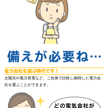
電
太陽光や風力発電など、ご自身で比較し納得した電力会
社を選ぶことができます。