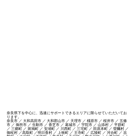
奈良県下を中心に、迅速にサポートできるエリアに限らせていただいてお
ります。
奈良市 ／ 大和高田市 ／ 大和郡山市 ／ 天理市 ／ 橿原市 ／ 桜井市 ／ 五條
市 ／ 御所市 ／ 生駒市 ／ 香芝市 ／ 葛城市 ／ 宇陀市 ／ 山添村 ／ 平群町
／ 三郷町 ／ 斑鳩町 ／ 安堵町 ／ 川西町 ／ 三宅町 ／ 田原本町 ／ 曽爾村 ／
御杖村 ／高取町 ／明日香村 ／ 上牧町 ／ 王寺町 ／ 広陵町 ／ 河合町 ／ 吉