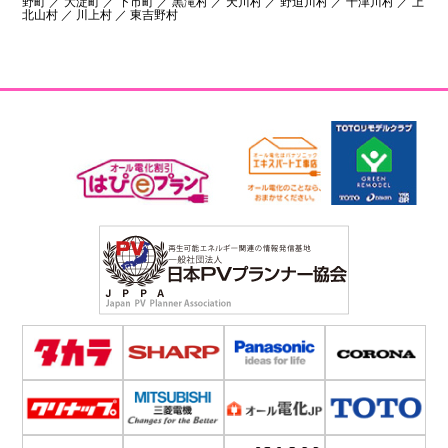
野町 ／ 大淀町 ／ 下市町 ／ 黒滝村 ／ 天川村 ／ 野迫川村 ／ 十津川村 ／ 上
北山村 ／ 川上村 ／ 東吉野村