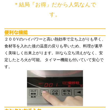
＊結局「お得」だから人気なんで
す。
便
２００Vのハイパワーと高い熱効率で立ち上がりも早く、
食材等を入れた後の温度の戻りも早いため、料理が素早
く美味しく出来上がります。IHなら立ち消えがなく、安
定したとろ火が可能。 タイマー機能も付いていて安心で
す。
カ