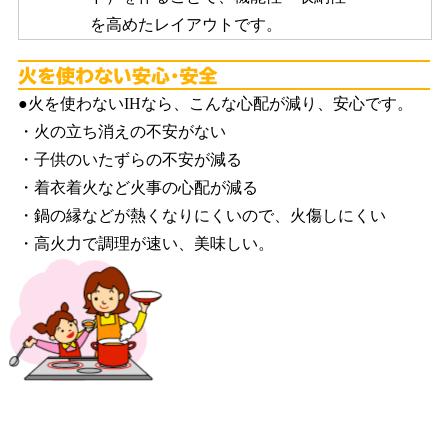
を高めたレイアウトです。
火
●火を使わないIHなら、こんな心配が減り、安心です。
・火の立ち消えの不安がない
・子供のいたずらの不安が減る
・着衣着火など火事の心配が減る
・鍋の縁などが熱くなりにくいので、火傷しにくい
・高火力で調理が速い、美味しい。