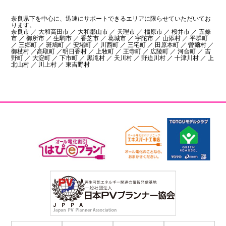
奈良県下を中心に、迅速にサポートできるエリアに限らせていただいてお
ります。
奈良市 ／ 大和高田市 ／ 大和郡山市 ／ 天理市 ／ 橿原市 ／ 桜井市 ／ 五條
市 ／ 御所市 ／ 生駒市 ／ 香芝市 ／ 葛城市 ／ 宇陀市 ／ 山添村 ／ 平群町
／ 三郷町 ／ 斑鳩町 ／ 安堵町 ／ 川西町 ／ 三宅町 ／ 田原本町 ／ 曽爾村 ／
御杖村 ／高取町 ／明日香村 ／ 上牧町 ／ 王寺町 ／ 広陵町 ／ 河合町 ／ 吉
野町 ／ 大淀町 ／ 下市町 ／ 黒滝村 ／ 天川村 ／ 野迫川村 ／ 十津川村 ／ 上
北山村 ／ 川上村 ／ 東吉野村