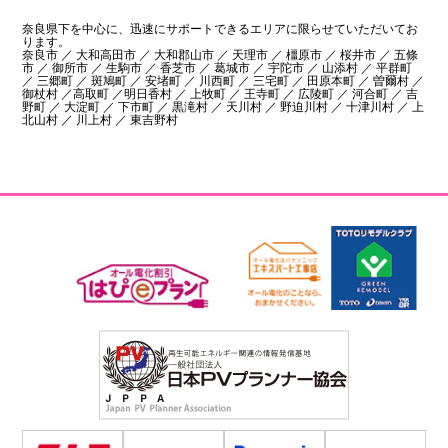
奈良県下を中心に、迅速にサポートできるエリアに限らせていただいてお
ります。
奈良市 ／ 大和高田市 ／ 大和郡山市 ／ 天理市 ／ 橿原市 ／ 桜井市 ／ 五條
市 ／ 御所市 ／ 生駒市 ／ 香芝市 ／ 葛城市 ／ 宇陀市 ／ 山添村 ／ 平群町
／ 三郷町 ／ 斑鳩町 ／ 安堵町 ／ 川西町 ／ 三宅町 ／ 田原本町 ／ 曽爾村 ／
御杖村 ／高取町 ／明日香村 ／ 上牧町 ／ 王寺町 ／ 広陵町 ／ 河合町 ／ 吉
野町 ／ 大淀町 ／ 下市町 ／ 黒滝村 ／ 天川村 ／ 野迫川村 ／ 十津川村 ／ 上
北山村 ／ 川上村 ／ 東吉野村