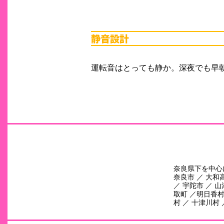
運転音はとっても静か。深夜でも早
奈良県下を中心
奈良市 ／ 大和高
／ 宇陀市 ／ 山
取町 ／明日香村 
村 ／ 十津川村 