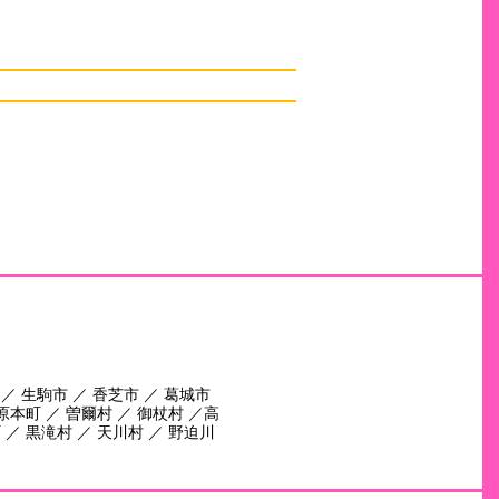
静音設計
 ／ 生駒市 ／ 香芝市 ／ 葛城市
田原本町 ／ 曽爾村 ／ 御杖村 ／高
 ／ 黒滝村 ／ 天川村 ／ 野迫川