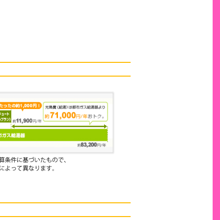
省エネ×おトクな料金メ
いざという時も安心