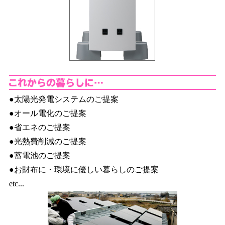
こ
●太陽光発電システムのご提案
●オール電化のご提案
●省エネのご提案
●光熱費削減のご提案
●蓄電池のご提案
●お財布に・環境に優しい暮らしのご提案
etc...