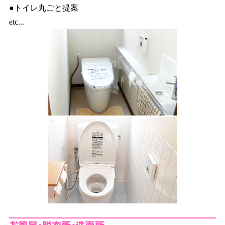
●トイレ丸ごと提案
etc...
お