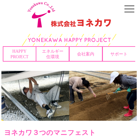
togg
navi
HAPPY
エネルギー
会社案内
サポート
PROJECT
住環境
ヨネカワ３つのマニフェスト