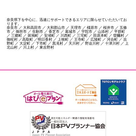
奈良県下を中心に、迅速にサポートできるエリアに限らせていただいてお
ります。
奈良市 ／ 大和高田市 ／ 大和郡山市 ／ 天理市 ／ 橿原市 ／ 桜井市 ／ 五條
市 ／ 御所市 ／ 生駒市 ／ 香芝市 ／ 葛城市 ／ 宇陀市 ／ 山添村 ／ 平群町
／ 三郷町 ／ 斑鳩町 ／ 安堵町 ／ 川西町 ／ 三宅町 ／ 田原本町 ／ 曽爾村 ／
御杖村 ／高取町 ／明日香村 ／ 上牧町 ／ 王寺町 ／ 広陵町 ／ 河合町 ／ 吉
野町 ／ 大淀町 ／ 下市町 ／ 黒滝村 ／ 天川村 ／ 野迫川村 ／ 十津川村 ／ 上
北山村 ／ 川上村 ／ 東吉野村