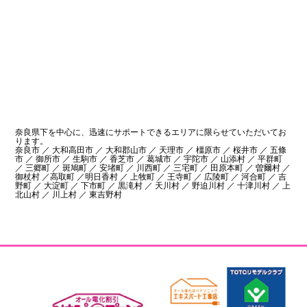
奈良県下を中心に、迅速にサポートできるエリアに限らせていただいてお
ります。
奈良市 ／ 大和高田市 ／ 大和郡山市 ／ 天理市 ／ 橿原市 ／ 桜井市 ／ 五條
市 ／ 御所市 ／ 生駒市 ／ 香芝市 ／ 葛城市 ／ 宇陀市 ／ 山添村 ／ 平群町
／ 三郷町 ／ 斑鳩町 ／ 安堵町 ／ 川西町 ／ 三宅町 ／ 田原本町 ／ 曽爾村 ／
御杖村 ／高取町 ／明日香村 ／ 上牧町 ／ 王寺町 ／ 広陵町 ／ 河合町 ／ 吉
野町 ／ 大淀町 ／ 下市町 ／ 黒滝村 ／ 天川村 ／ 野迫川村 ／ 十津川村 ／ 上
北山村 ／ 川上村 ／ 東吉野村