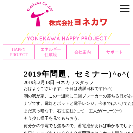
togg
navi
HAPPY
エネルギー
会社案内
サポート
PROJECT
住環境
2019年問題、セミナー)^o^(
2019年2月18日
ヨネカワスタッフ
おはようございます。今日は洗濯日和です)^o^(
朝の我が家、この一週間に二回ブレーカーの落ちる日があ
ナゾです。電灯とポットと電子レンジ。今まではいけてたはずな
まだ真っ暗な中、右往左往(~_~;) 主人が(ー_ー)(^^)
もう少し様子を見てもらおう。
何分かの停電でも焦るので、蓄電池があれば助かるでしょ