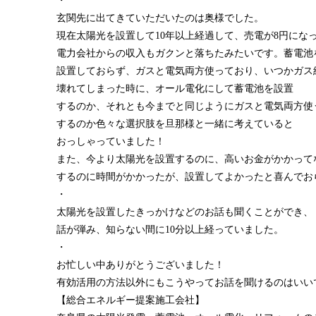
・
玄関先に出てきていただいたのは奥様でした。
現在太陽光を設置して10年以上経過して、売電が8円にな
電力会社からの収入もガクンと落ちたみたいです。蓄電池
設置しておらず、ガスと電気両方使っており、いつかガス
壊れてしまった時に、オール電化にして蓄電池を設置
するのか、それとも今までと同じようにガスと電気両方使
するのか色々な選択肢を旦那様と一緒に考えていると
おっしゃっていました！
また、今より太陽光を設置するのに、高いお金がかかって
するのに時間がかかったが、設置してよかったと喜んでお
・
太陽光を設置したきっかけなどのお話も聞くことができ、
話が弾み、知らない間に10分以上経っていました。
・
お忙しい中ありがとうございました！
有効活用の方法以外にもこうやってお話を聞けるのはいい
【総合エネルギー提案施工会社】