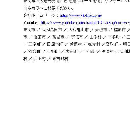
奈良県の太陽光発電、蓄電池、オール電化、リフォームの
ヨネカワへご相談ください。
会社ホームページ：
https://www.yk-life.co.jp/
Youtube：
https://www.youtube.com/channel/UCLoXopYjirFvc
奈良市 ／ 大和高田市 ／ 大和郡山市 ／ 天理市 ／ 橿原市 ／
市 ／ 香芝市 ／ 葛城市 ／ 宇陀市 ／ 山添村 ／ 平群町 ／ 
／ 三宅町 ／ 田原本町 ／ 曽爾村 ／ 御杖村 ／高取町 ／明
／ 河合町 ／ 吉野町 ／ 大淀町 ／ 下市町／ 黒滝村 ／ 天川
村 ／ 川上村 ／ 東吉野村