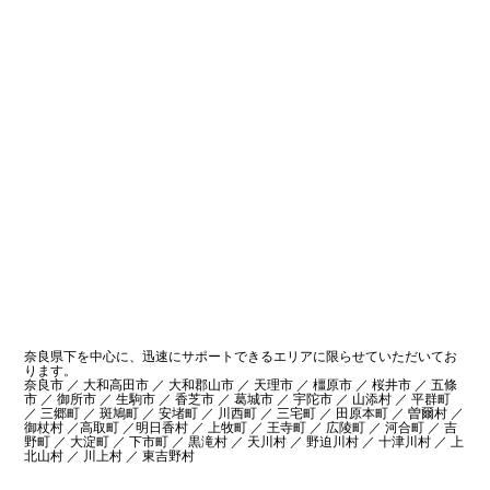
奈良県下を中心に、迅速にサポートできるエリアに限らせていただいてお
ります。
奈良市 ／ 大和高田市 ／ 大和郡山市 ／ 天理市 ／ 橿原市 ／ 桜井市 ／ 五條
市 ／ 御所市 ／ 生駒市 ／ 香芝市 ／ 葛城市 ／ 宇陀市 ／ 山添村 ／ 平群町
／ 三郷町 ／ 斑鳩町 ／ 安堵町 ／ 川西町 ／ 三宅町 ／ 田原本町 ／ 曽爾村 ／
御杖村 ／高取町 ／明日香村 ／ 上牧町 ／ 王寺町 ／ 広陵町 ／ 河合町 ／ 吉
野町 ／ 大淀町 ／ 下市町 ／ 黒滝村 ／ 天川村 ／ 野迫川村 ／ 十津川村 ／ 上
北山村 ／ 川上村 ／ 東吉野村