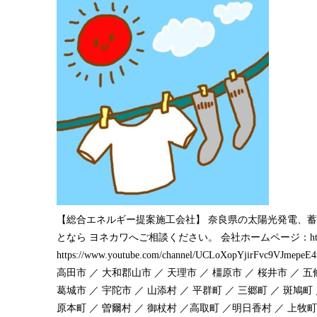
【総合エネルギー提案施工会社】 奈良県の太陽光発電、
となら ヨネカワへご相談ください。 会社ホームページ：https://www.y
https://www.youtube.com/channel/UCLoXopYjirFvc9VJmep
高田市 ／ 大和郡山市 ／ 天理市 ／ 橿原市 ／ 桜井市 ／ 五
葛城市 ／ 宇陀市 ／ 山添村 ／ 平群町 ／ 三郷町 ／ 斑鳩町 
原本町 ／ 曽爾村 ／ 御杖村 ／高取町 ／明日香村 ／ 上牧町 