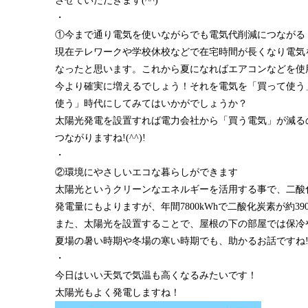
させていただきます(^^)
・
①今まで通り電気を使いながらでも電気代削減につながる
現在テレワークや学校休校などで在宅時間が長くなり電気
なったと思います。これから夏になればエアコンなどを使
今より確実に増えるでしょう！それを電気を「買って使う
使う」時代にしてみてはいかがでしょうか？
太陽光発電を設置すれば電力会社から「買う電気」が減る
つながりますね!(^^)!
・
②環境にやさしいエコな暮らしができます
太陽光というクリーンなエネルギーを活用する事で、二酸
発電量にもよりますが、年間7800kWhで二酸化炭素が約39
また、太陽光を設置することで、屋根の下の部屋では保冷
夏場の暑い時期や冬場の寒い時期でも、助かるお話ですね!(^
・
今日はいい天気で気温も高くなるみたいです！
太陽光もよく発電しますね！