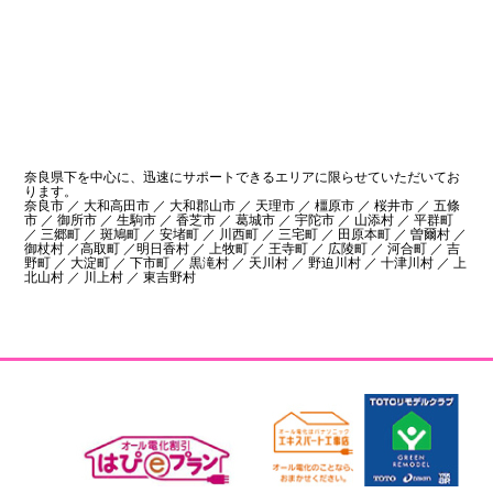
奈良県下を中心に、迅速にサポートできるエリアに限らせていただいてお
ります。
奈良市 ／ 大和高田市 ／ 大和郡山市 ／ 天理市 ／ 橿原市 ／ 桜井市 ／ 五條
市 ／ 御所市 ／ 生駒市 ／ 香芝市 ／ 葛城市 ／ 宇陀市 ／ 山添村 ／ 平群町
／ 三郷町 ／ 斑鳩町 ／ 安堵町 ／ 川西町 ／ 三宅町 ／ 田原本町 ／ 曽爾村 ／
御杖村 ／高取町 ／明日香村 ／ 上牧町 ／ 王寺町 ／ 広陵町 ／ 河合町 ／ 吉
野町 ／ 大淀町 ／ 下市町 ／ 黒滝村 ／ 天川村 ／ 野迫川村 ／ 十津川村 ／ 上
北山村 ／ 川上村 ／ 東吉野村