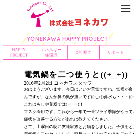
togg
navi
HAPPY
エネルギー
会社案内
サポート
PROJECT
住環境
電気鍋を二つ使うと((+_+))
2016年2月2日
ヨネカワスタッフ
おはようございます。今日はいいお天気ですね。気候が良
んですが、なんか鼻の奥が痛いです((+_+))鼻水も・・・((+_
これはもしや花粉では(ー_ー)!!
マスク着用です。これから一年で一番ツライ季節がやって
症状を改善する方法があれば教えてください。
さて、土曜日の晩に友達家族とお鍋をしました。子供用と