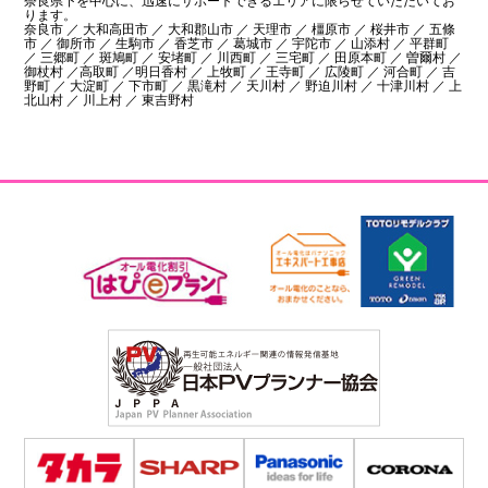
奈良県下を中心に、迅速にサポートできるエリアに限らせていただいてお
ります。
奈良市 ／ 大和高田市 ／ 大和郡山市 ／ 天理市 ／ 橿原市 ／ 桜井市 ／ 五條
市 ／ 御所市 ／ 生駒市 ／ 香芝市 ／ 葛城市 ／ 宇陀市 ／ 山添村 ／ 平群町
／ 三郷町 ／ 斑鳩町 ／ 安堵町 ／ 川西町 ／ 三宅町 ／ 田原本町 ／ 曽爾村 ／
御杖村 ／高取町 ／明日香村 ／ 上牧町 ／ 王寺町 ／ 広陵町 ／ 河合町 ／ 吉
野町 ／ 大淀町 ／ 下市町 ／ 黒滝村 ／ 天川村 ／ 野迫川村 ／ 十津川村 ／ 上
北山村 ／ 川上村 ／ 東吉野村