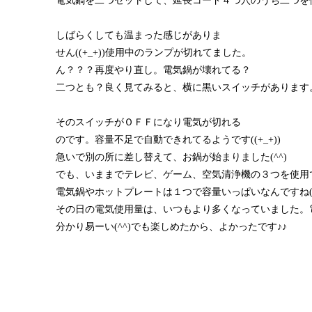
電気鍋を二つセットして、延長コード４つ穴のうち二つを
しばらくしても温まった感じがありま
せん((+_+))使用中のランプが切れてました。
ん？？？再度やり直し。電気鍋が壊れてる？
二つとも？良く見てみると、横に黒いスイッチがあります
そのスイッチがＯＦＦになり電気が切れる
のです。容量不足で自動できれてるようです((+_+))
急いで別の所に差し替えて、お鍋が始まりました(^^)
でも、いままでテレビ、ゲーム、空気清浄機の３つを使用
電気鍋やホットプレートは１つで容量いっぱいなんですね((+
その日の電気使用量は、いつもより多くなっていました。
分かり易ーい(^^)でも楽しめたから、よかったです♪♪