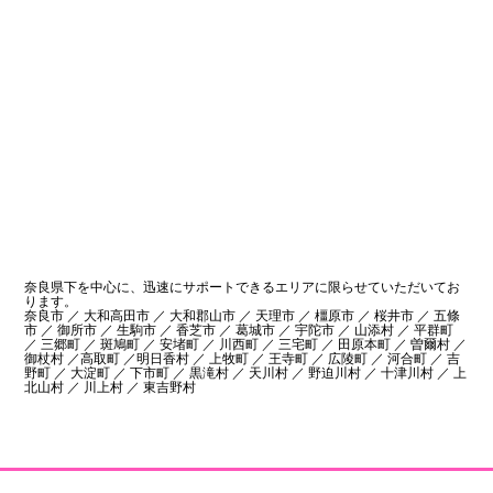
奈良県下を中心に、迅速にサポートできるエリアに限らせていただいてお
ります。
奈良市 ／ 大和高田市 ／ 大和郡山市 ／ 天理市 ／ 橿原市 ／ 桜井市 ／ 五條
市 ／ 御所市 ／ 生駒市 ／ 香芝市 ／ 葛城市 ／ 宇陀市 ／ 山添村 ／ 平群町
／ 三郷町 ／ 斑鳩町 ／ 安堵町 ／ 川西町 ／ 三宅町 ／ 田原本町 ／ 曽爾村 ／
御杖村 ／高取町 ／明日香村 ／ 上牧町 ／ 王寺町 ／ 広陵町 ／ 河合町 ／ 吉
野町 ／ 大淀町 ／ 下市町 ／ 黒滝村 ／ 天川村 ／ 野迫川村 ／ 十津川村 ／ 上
北山村 ／ 川上村 ／ 東吉野村