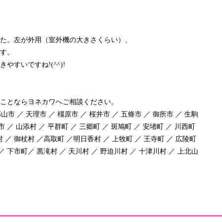
た。左が外用（室外機の大きさくらい）、
す。
すいですね!(^^)!
ことならヨネカワへご相談ください。
山市 ／ 天理市 ／ 橿原市 ／ 桜井市 ／ 五條市 ／ 御所市 ／ 生駒
市 ／ 山添村 ／ 平群町 ／ 三郷町 ／ 斑鳩町 ／ 安堵町 ／ 川西町
村 ／ 御杖村 ／高取町 ／明日香村 ／ 上牧町 ／ 王寺町 ／ 広陵町
 ／ 下市町／ 黒滝村 ／ 天川村 ／ 野迫川村 ／ 十津川村 ／ 上北山