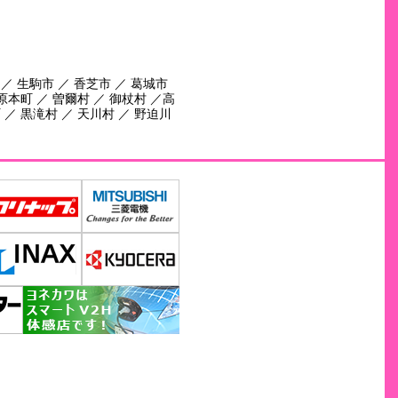
 ／ 生駒市 ／ 香芝市 ／ 葛城市
田原本町 ／ 曽爾村 ／ 御杖村 ／高
 ／ 黒滝村 ／ 天川村 ／ 野迫川