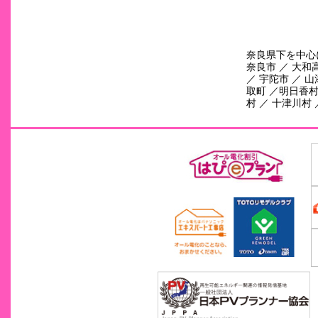
奈良県下を中心
奈良市 ／ 大和高
／ 宇陀市 ／ 山
取町 ／明日香村 
村 ／ 十津川村 