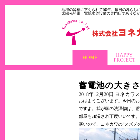
地域の皆様に支えられて50年。毎日の暮らし
太陽光発電、電気水道設備の専門店でありな
HAPPY
HOME
PROJECT
蓄電池の大き
2018年12月20日
ヨネカワス
おはようございます。今日のお
ですよ。我が家の洗濯物は、蓄熱
部屋も加湿され丁度いいです。
寒いので、ヨネカワの“スズメの木