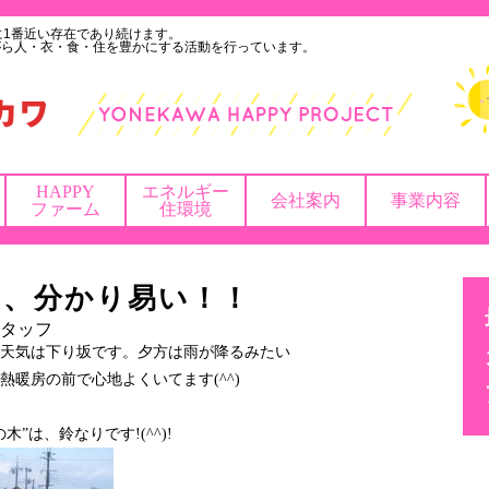
に1番近い存在であり続けます。
がら人・衣・食・住を豊かにする活動を行っています。
HAPPY
エネルギー
会社案内
事業内容
ファーム
住環境
さ、分かり易い！！
タッフ
天気は下り坂です。夕方は雨が降るみたい
暖房の前で心地よくいてます(^^)
”は、鈴なりです!(^^)!