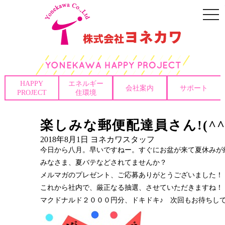
togg
navi
HAPPY
エネルギー
会社案内
サポート
PROJECT
住環境
楽しみな郵便配達員さん!(^^)
2018年8月1日
ヨネカワスタッフ
今日から八月。早いですねー。すぐにお盆が来て夏休みが
みなさま、夏バテなどされてませんか？
メルマガのプレゼント、ご応募ありがとうございました！
これから社内で、厳正なる抽選、させていただきますね！
マクドナルド２０００円分、ドキドキ♪ 次回もお待ちしてます