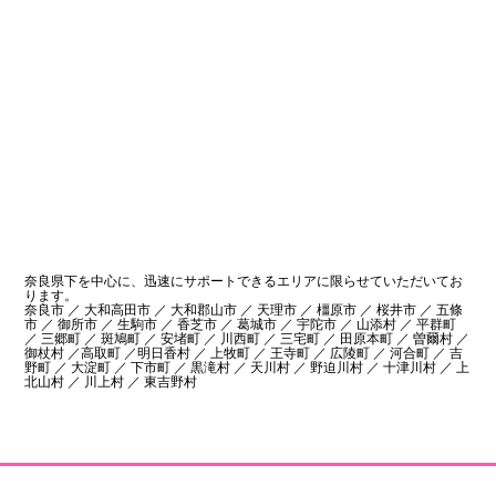
奈良県下を中心に、迅速にサポートできるエリアに限らせていただいてお
ります。
奈良市 ／ 大和高田市 ／ 大和郡山市 ／ 天理市 ／ 橿原市 ／ 桜井市 ／ 五條
市 ／ 御所市 ／ 生駒市 ／ 香芝市 ／ 葛城市 ／ 宇陀市 ／ 山添村 ／ 平群町
／ 三郷町 ／ 斑鳩町 ／ 安堵町 ／ 川西町 ／ 三宅町 ／ 田原本町 ／ 曽爾村 ／
御杖村 ／高取町 ／明日香村 ／ 上牧町 ／ 王寺町 ／ 広陵町 ／ 河合町 ／ 吉
野町 ／ 大淀町 ／ 下市町 ／ 黒滝村 ／ 天川村 ／ 野迫川村 ／ 十津川村 ／ 上
北山村 ／ 川上村 ／ 東吉野村