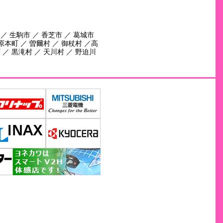
 ／ 生駒市 ／ 香芝市 ／ 葛城市
田原本町 ／ 曽爾村 ／ 御杖村 ／高
 ／ 黒滝村 ／ 天川村 ／ 野迫川