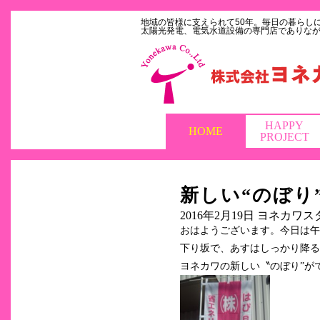
地域の皆様に支えられて50年。毎日の暮らし
太陽光発電、電気水道設備の専門店でありな
HAPPY
HOME
PROJECT
新しい“のぼり
2016年2月19日
ヨネカワス
おはようございます。今日は午
下り坂で、あすはしっかり降るみ
ヨネカワの新しい〝のぼり”が