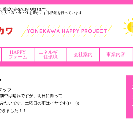
に1番近い存在であり続けます。
がら人・衣・食・住を豊かにする活動を行っています。
HAPPY
エネルギー
会社案内
事業内容
ファーム
住環境
”
タッフ
前中は晴れですが、明日に向って
たいです。土曜日の雨はイヤです((+_+))
できました！！