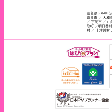
奈良県下を中心
奈良市 ／ 大和高
／ 宇陀市 ／ 山
取町 ／明日香村 
村 ／ 十津川村 