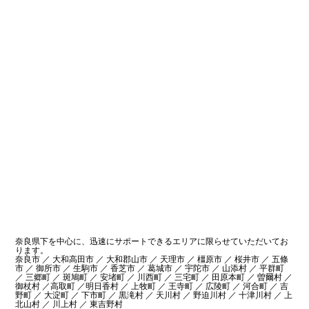
奈良県下を中心に、迅速にサポートできるエリアに限らせていただいてお
ります。
奈良市 ／ 大和高田市 ／ 大和郡山市 ／ 天理市 ／ 橿原市 ／ 桜井市 ／ 五條
市 ／ 御所市 ／ 生駒市 ／ 香芝市 ／ 葛城市 ／ 宇陀市 ／ 山添村 ／ 平群町
／ 三郷町 ／ 斑鳩町 ／ 安堵町 ／ 川西町 ／ 三宅町 ／ 田原本町 ／ 曽爾村 ／
御杖村 ／高取町 ／明日香村 ／ 上牧町 ／ 王寺町 ／ 広陵町 ／ 河合町 ／ 吉
野町 ／ 大淀町 ／ 下市町 ／ 黒滝村 ／ 天川村 ／ 野迫川村 ／ 十津川村 ／ 上
北山村 ／ 川上村 ／ 東吉野村