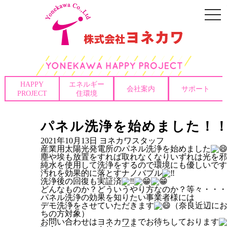
togg
navi
HAPPY
エネルギー
会社案内
サポート
PROJECT
住環境
パネル洗浄を始めました！
2021年10月13日
ヨネカワスタッフ
産業用太陽光発電所のパネル洗浄を始めました
塵や埃も放置をすれば取れなくなりいずれは光を邪
純水を使用して洗浄をするので環境にも優しいです
汚れを効果的に落とすナノバブル
洗浄後の回復も実証済
どんなものか？どういうやり方なのか？等々・・・
パネル洗浄の効果を知りたい事業者様には
デモ洗浄をさせていただきます
（奈良近辺に
ちの方対象）
お問い合わせはヨネカワまでお待ちしております