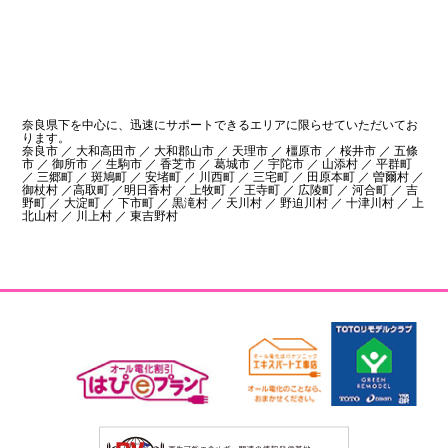
奈良県下を中心に、迅速にサポートできるエリアに限らせていただいてお
ります。
奈良市 ／ 大和高田市 ／ 大和郡山市 ／ 天理市 ／ 橿原市 ／ 桜井市 ／ 五條
市 ／ 御所市 ／ 生駒市 ／ 香芝市 ／ 葛城市 ／ 宇陀市 ／ 山添村 ／ 平群町
／ 三郷町 ／ 斑鳩町 ／ 安堵町 ／ 川西町 ／ 三宅町 ／ 田原本町 ／ 曽爾村 ／
御杖村 ／高取町 ／明日香村 ／ 上牧町 ／ 王寺町 ／ 広陵町 ／ 河合町 ／ 吉
野町 ／ 大淀町 ／ 下市町 ／ 黒滝村 ／ 天川村 ／ 野迫川村 ／ 十津川村 ／ 上
北山村 ／ 川上村 ／ 東吉野村