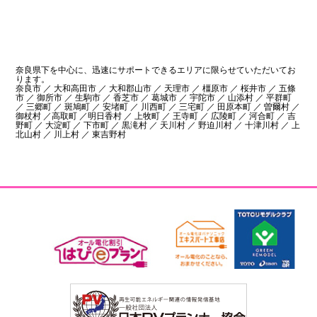
奈良県下を中心に、迅速にサポートできるエリアに限らせていただいてお
ります。
奈良市 ／ 大和高田市 ／ 大和郡山市 ／ 天理市 ／ 橿原市 ／ 桜井市 ／ 五條
市 ／ 御所市 ／ 生駒市 ／ 香芝市 ／ 葛城市 ／ 宇陀市 ／ 山添村 ／ 平群町
／ 三郷町 ／ 斑鳩町 ／ 安堵町 ／ 川西町 ／ 三宅町 ／ 田原本町 ／ 曽爾村 ／
御杖村 ／高取町 ／明日香村 ／ 上牧町 ／ 王寺町 ／ 広陵町 ／ 河合町 ／ 吉
野町 ／ 大淀町 ／ 下市町 ／ 黒滝村 ／ 天川村 ／ 野迫川村 ／ 十津川村 ／ 上
北山村 ／ 川上村 ／ 東吉野村