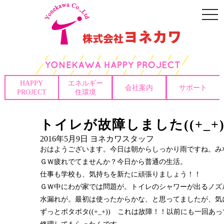
togg
navi
HAPPY
エネルギー
会社案内
サポート
PROJECT
住環境
トイレが故障しました((+_+)
2016年5月9日
ヨネカワスタッフ
おはようございます。今日は朝からしっかり雨ですね。み
ＧＷ疲れでてませんか？今日から普通の生活。
仕事も学校も、気持ちを新たに頑張りましょう！！
ＧＷ中にわが家では問題が。トイレのシャワーが出るノズ
水漏れが。最初は使ったからかな、と思ってましたが、気
ずっとポタポタ((+_+)) これは故障！！以前にも一回あ