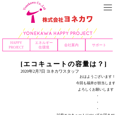
togg
navi
HAPPY
エネルギー
会社案内
サポート
PROJECT
住環境
[エコキュートの容量は？]
2020年2月7日
ヨネカワスタッフ
おはようございます
今回も福井が担当しま
よろしくお願いします
・
・
・