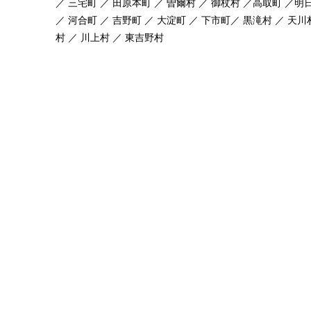
／ 三宅町 ／ 田原本町 ／ 曽爾村 ／ 御杖村 ／高取町 ／明
／ 河合町 ／ 吉野町 ／ 大淀町 ／ 下市町／ 黒滝村 ／ 天川
村 ／ 川上村 ／ 東吉野村