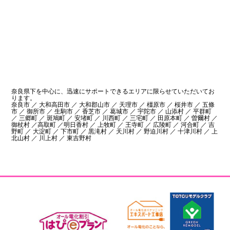
奈良県下を中心に、迅速にサポートできるエリアに限らせていただいてお
ります。
奈良市 ／ 大和高田市 ／ 大和郡山市 ／ 天理市 ／ 橿原市 ／ 桜井市 ／ 五條
市 ／ 御所市 ／ 生駒市 ／ 香芝市 ／ 葛城市 ／ 宇陀市 ／ 山添村 ／ 平群町
／ 三郷町 ／ 斑鳩町 ／ 安堵町 ／ 川西町 ／ 三宅町 ／ 田原本町 ／ 曽爾村 ／
御杖村 ／高取町 ／明日香村 ／ 上牧町 ／ 王寺町 ／ 広陵町 ／ 河合町 ／ 吉
野町 ／ 大淀町 ／ 下市町 ／ 黒滝村 ／ 天川村 ／ 野迫川村 ／ 十津川村 ／ 上
北山村 ／ 川上村 ／ 東吉野村