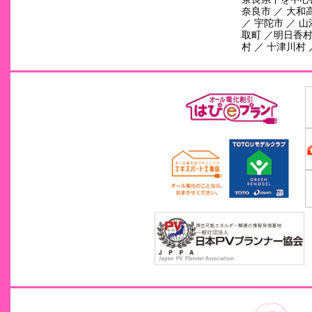
奈良市 ／ 大和高
／ 宇陀市 ／ 山
取町 ／明日香村 
村 ／ 十津川村 