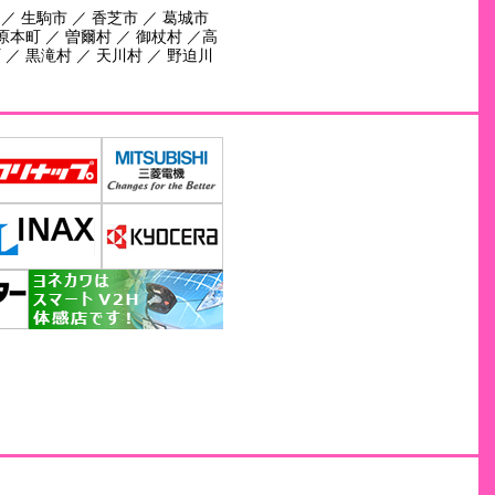
 ／ 生駒市 ／ 香芝市 ／ 葛城市
田原本町 ／ 曽爾村 ／ 御杖村 ／高
 ／ 黒滝村 ／ 天川村 ／ 野迫川