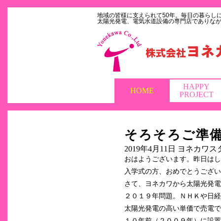
地域の皆様に支えられて50年。毎日の暮らし
太陽光発電、電気水道設備の専門店でありな
HAPPY
HOME
PROJECT
そろそろご準備を
2019年4月11日
ヨネカワス
おはようございます。昨日はし
入学式の方、おめでとうござい
さて、ヨネカワから太陽光発電
２０１９年問題。ＮＨＫや日経
太陽光発電の高い単価で売電で
１０年前（２００９年）に設置