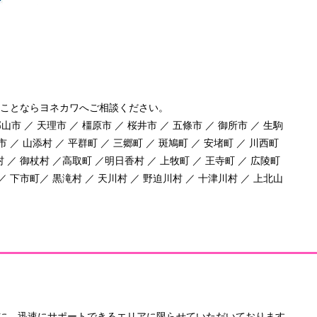
ことならヨネカワへご相談ください。
山市 ／ 天理市 ／ 橿原市 ／ 桜井市 ／ 五條市 ／ 御所市 ／ 生駒
市 ／ 山添村 ／ 平群町 ／ 三郷町 ／ 斑鳩町 ／ 安堵町 ／ 川西町
村 ／ 御杖村 ／高取町 ／明日香村 ／ 上牧町 ／ 王寺町 ／ 広陵町
 ／ 下市町／ 黒滝村 ／ 天川村 ／ 野迫川村 ／ 十津川村 ／ 上北山
に、迅速にサポートできるエリアに限らせていただいております。