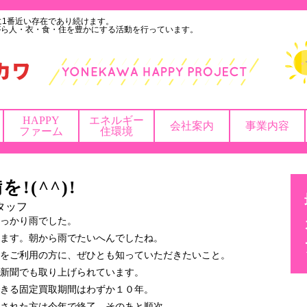
に1番近い存在であり続けます。
がら人・衣・食・住を豊かにする活動を行っています。
HAPPY
エネルギー
会社案内
事業内容
ファーム
住環境
!(^^)!
タッフ
っかり雨でした。
ます。朝から雨でたいへんでしたね。
をご利用の方に、ぜひとも知っていただきたいこと。
新聞でも取り上げられています。
きる固定買取期間はわずか１０年。
された方は今年で終了。そのあと順次