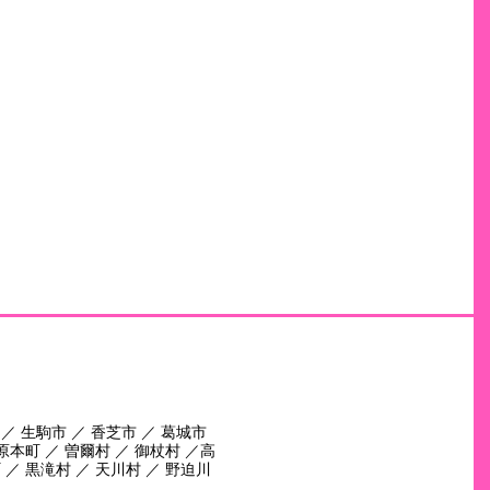
 ／ 生駒市 ／ 香芝市 ／ 葛城市
田原本町 ／ 曽爾村 ／ 御杖村 ／高
 ／ 黒滝村 ／ 天川村 ／ 野迫川