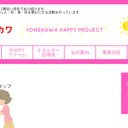
に1番近い存在であり続けます。
がら人・衣・食・住を豊かにする活動を行っています。
HAPPY
エネルギー
会社案内
事業内容
ファーム
住環境
。
タッフ