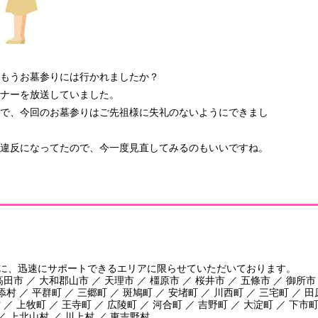
。もうお墓参りには行かれましたか？
ナーを放送していました。
で、今回のお墓参りはご先祖様に失礼のないようにできまし
違反になってたので、今一度見直してみるのもいいですね。
に、迅速にサポートできるエリアに限らせていただいております。
田市 ／ 大和郡山市 ／ 天理市 ／ 橿原市 ／ 桜井市 ／ 五條市 ／ 御所市
添村 ／ 平群町 ／ 三郷町 ／ 斑鳩町 ／ 安堵町 ／ 川西町 ／ 三宅町 ／ 
／ 上牧町 ／ 王寺町 ／ 広陵町 ／ 河合町 ／ 吉野町 ／ 大淀町 ／ 下市町
／ 上北山村 ／ 川上村 ／ 東吉野村