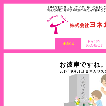
地域の皆様に支えられて50年。毎日の暮らし
太陽光発電、電気水道設備の専門店でありな
HAPPY
HOME
PROJECT
お彼岸ですね
2017年9月21日
ヨネカワス