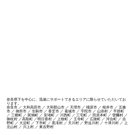
奈良県下を中心に、迅速にサポートできるエリアに限らせていただいてお
ります。
奈良市 ／ 大和高田市 ／ 大和郡山市 ／ 天理市 ／ 橿原市 ／ 桜井市 ／ 五條
市 ／ 御所市 ／ 生駒市 ／ 香芝市 ／ 葛城市 ／ 宇陀市 ／ 山添村 ／ 平群町
／ 三郷町 ／ 斑鳩町 ／ 安堵町 ／ 川西町 ／ 三宅町 ／ 田原本町 ／ 曽爾村 ／
御杖村 ／高取町 ／明日香村 ／ 上牧町 ／ 王寺町 ／ 広陵町 ／ 河合町 ／ 吉
野町 ／ 大淀町 ／ 下市町 ／ 黒滝村 ／ 天川村 ／ 野迫川村 ／ 十津川村 ／ 上
北山村 ／ 川上村 ／ 東吉野村