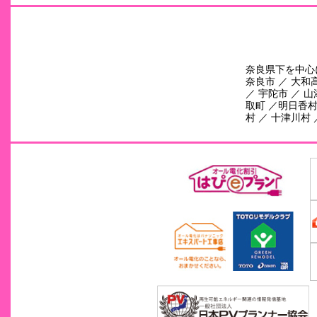
奈良県下を中心
奈良市 ／ 大和高
／ 宇陀市 ／ 山
取町 ／明日香村 
村 ／ 十津川村 