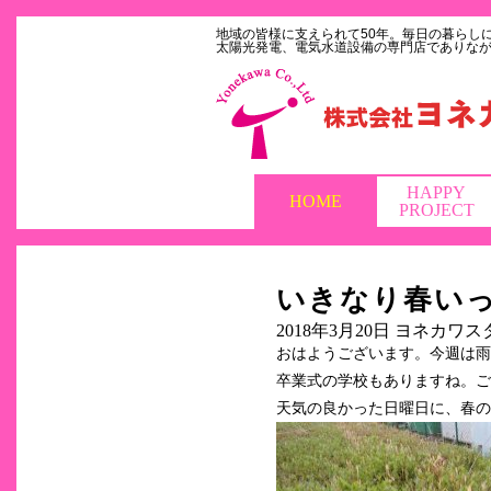
地域の皆様に支えられて50年。毎日の暮らし
太陽光発電、電気水道設備の専門店でありな
HAPPY
HOME
PROJECT
いきなり春いっぱ
2018年3月20日
ヨネカワス
おはようございます。今週は雨の
卒業式の学校もありますね。ご
天気の良かった日曜日に、春の大