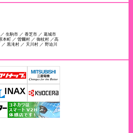
 ／ 生駒市 ／ 香芝市 ／ 葛城市
田原本町 ／ 曽爾村 ／ 御杖村 ／高
 ／ 黒滝村 ／ 天川村 ／ 野迫川