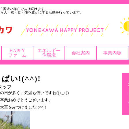
に1番近い存在であり続けます。
がら人・衣・食・住を豊かにする活動を行っています。
HAPPY
エネルギー
会社案内
事業内容
ファーム
住環境
い!(^^)!
タッフ
日が多く、気温も低いですね((+_+))
卒業おめでとうございます。
軍をみつけました!(^^)!