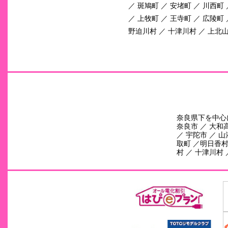
／ 斑鳩町 ／ 安堵町 ／ 川西町
／ 上牧町 ／ 王寺町 ／ 広陵町 
野迫川村 ／ 十津川村 ／ 上北山
奈良県下を中心
奈良市 ／ 大和高
／ 宇陀市 ／ 山
取町 ／明日香村 
村 ／ 十津川村 