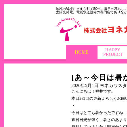
地域の皆様に支えられて50年。毎日の暮らし
太陽光発電、電気水道設備の専門店でありな
HAPPY
HOME
PROJECT
[あ～今日は暑
2020年5月1日
ヨネカワスタ
こんにちは！福井です。
本日2回目の更新よろしくお願いし
・
今日はとても暑かったですね！
直射日光が強く、暑さのあまり
行動していました！明日からG