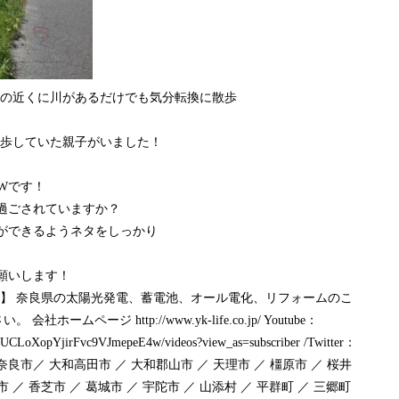
の近くに川があるだけでも気分転換に散歩
歩していた親子がいました！
Wです！
過ごされていますか？
ができるようネタをしっかり
くお願いします！
】 奈良県の太陽光発電、蓄電池、オール電化、リフォームのこ
ームページ http://www.yk-life.co.jp/ Youtube：
l/UCLoXopYjirFvc9VJmepeE4w/videos?view_as=subscriber /Twitter：
17yonekawa奈良市／ 大和高田市 ／ 大和郡山市 ／ 天理市 ／ 橿原市 ／ 桜井
市 ／ 香芝市 ／ 葛城市 ／ 宇陀市 ／ 山添村 ／ 平群町 ／ 三郷町