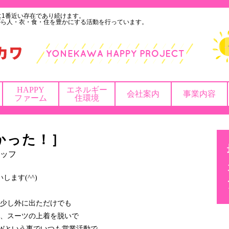
に1番近い存在であり続けます。
がら人・衣・食・住を豊かにする活動を行っています。
HAPPY
エネルギー
会社案内
事業内容
ファーム
住環境
かった！］
ッフ
ます(^^)
少し外に出ただけでも
、スーツの上着を脱いで
Wという事でいつも営業活動で