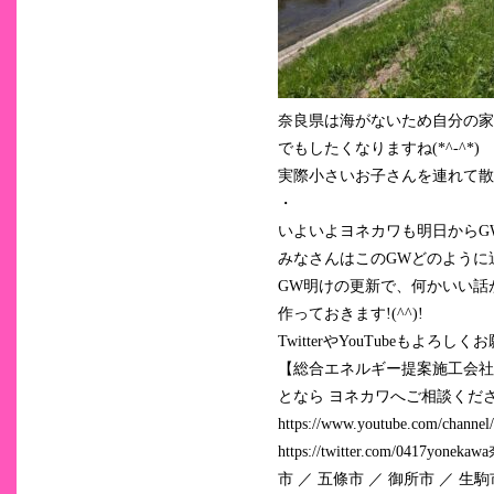
奈良県は海がないため自分の家
でもしたくなりますね(*^-^*)
実際小さいお子さんを連れて散
・
いよいよヨネカワも明日からG
みなさんはこのGWどのように
GW明けの更新で、何かいい話
作っておきます!(^^)!
TwitterやYouTubeもよろし
【総合エネルギー提案施工会社
となら ヨネカワへご相談ください。 会社ホ
https://www.youtube.com/channe
https://twitter.com/04
市 ／ 五條市 ／ 御所市 ／ 生駒